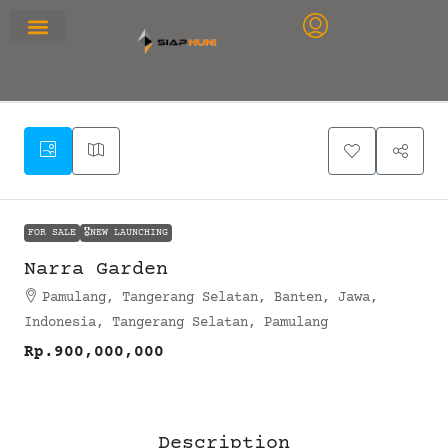
RUMAH PRIMARY
SEWA APARTEMEN
OFFICE SPACE
FOR SALE
🎖️NEW LAUNCHING
Narra Garden
Pamulang, Tangerang Selatan, Banten, Jawa,
Indonesia, Tangerang Selatan, Pamulang
Rp.900,000,000
Description