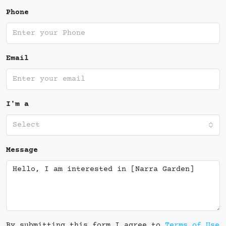
Phone
Email
I'm a
Select
Message
By submitting this form I agree to
Terms of Use