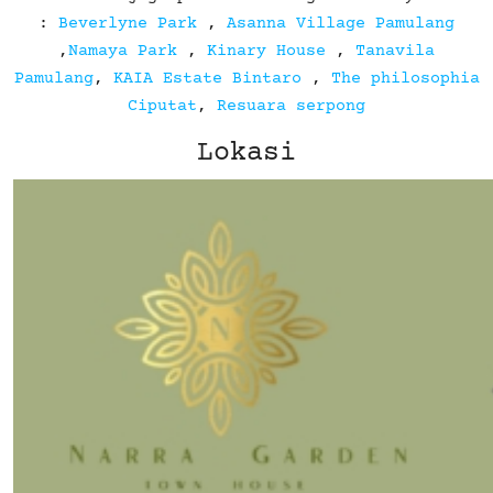
:
Beverlyne Park
,
Asanna Village Pamulang
,
Namaya Park
,
Kinary House
,
Tanavila
Pamulang
,
KAIA Estate Bintaro
,
The philosophia
Ciputat
,
Resuara serpong
Lokasi