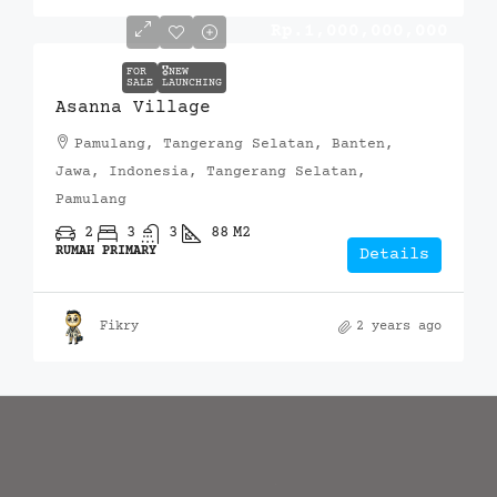
Rp.1,000,000,000
FOR
🎖️NEW
SALE
LAUNCHING
Asanna Village
Pamulang, Tangerang Selatan, Banten,
Jawa, Indonesia, Tangerang Selatan,
Pamulang
2
3
3
88
M2
RUMAH PRIMARY
Details
Fikry
2 years ago