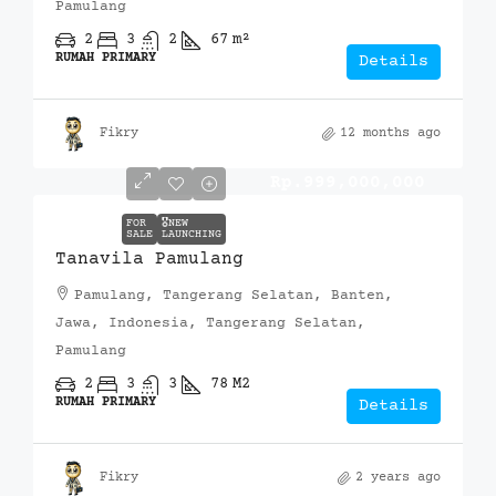
Pamulang
2
3
2
67
m²
RUMAH PRIMARY
Details
Fikry
12 months ago
Rp.999,000,000
FOR
🎖️NEW
SALE
LAUNCHING
Tanavila Pamulang
Pamulang, Tangerang Selatan, Banten,
Jawa, Indonesia, Tangerang Selatan,
Pamulang
2
3
3
78
M2
RUMAH PRIMARY
Details
Fikry
2 years ago