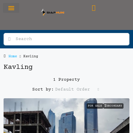
RUMAH PRIMARY
SEWA APARTEMEN
OFFICE SPACE
Home
Kavling
Kavling
1 Property
Default Order
Sort by:
FOR SALE
🎖️SECONDARY