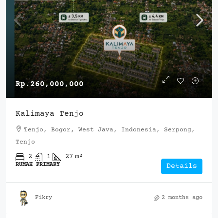
Rp.260,000,000
Kalimaya Tenjo
Tenjo, Bogor, West Java, Indonesia, Serpong,
Tenjo
2
1
27
m²
RUMAH PRIMARY
Details
Fikry
2 months ago