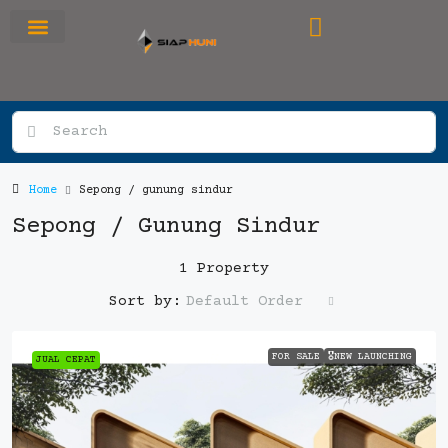
RUMAH PRIMARY
SEWA APARTEMEN
OFFICE SPACE
Home
Sepong / gunung sindur
Sepong / Gunung Sindur
1 Property
Default Order
Sort by:
FOR SALE
🎖️NEW LAUNCHING
JUAL CEPAT