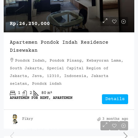
Rp.26,250,000
Apartemen Pondok Indah Residence
Disewakan
Pondok Indah, Pondok Pinang, Kebayoran Lama,
South Jakarta, Special Capital Region of
Jakarta, Java, 12310, Indonesia, Jakarta
selatan, Pondok indah
1
2
80
m²
APARTEMEN FOR RENT, APARTEMEN
Details
Fikry
3 months ago
Rp.6,900,000,000