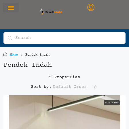
RUMAH PRIMARY
SEWA APARTEMEN
OFFICE SPACE
Home
Pondok indah
Pondok Indah
5 Properties
Default Order
Sort by:
FOR RENT