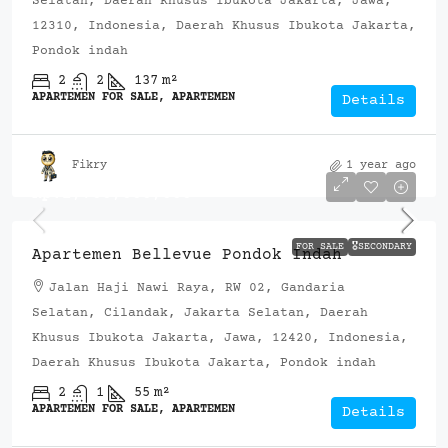
Selatan, Daerah Khusus Ibukota Jakarta, Jawa,
12310, Indonesia, Daerah Khusus Ibukota Jakarta,
Pondok indah
2
2
137
m²
APARTEMEN FOR SALE, APARTEMEN
Details
Fikry
1 year ago
Rp.2,700,000,000
FOR SALE
🎖️SECONDARY
Apartemen Bellevue Pondok Indah
Jalan Haji Nawi Raya, RW 02, Gandaria
Selatan, Cilandak, Jakarta Selatan, Daerah
Khusus Ibukota Jakarta, Jawa, 12420, Indonesia,
Daerah Khusus Ibukota Jakarta, Pondok indah
2
1
55
m²
APARTEMEN FOR SALE, APARTEMEN
Details