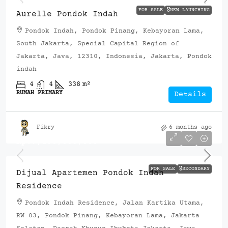
FOR SALE
🎖️NEW LAUNCHING
Aurelle Pondok Indah
Pondok Indah, Pondok Pinang, Kebayoran Lama,
South Jakarta, Special Capital Region of
Jakarta, Java, 12310, Indonesia, Jakarta, Pondok
indah
4
4
338
m²
RUMAH PRIMARY
Details
Fikry
6 months ago
Rp.7,400,000,000
FOR SALE
🎖️SECONDARY
Dijual Apartemen Pondok Indah
Residence
Pondok Indah Residence, Jalan Kartika Utama,
RW 03, Pondok Pinang, Kebayoran Lama, Jakarta