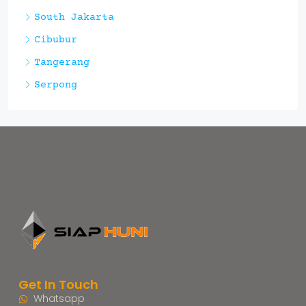
South Jakarta
Cibubur
Tangerang
Serpong
Get In Touch
Whatsapp