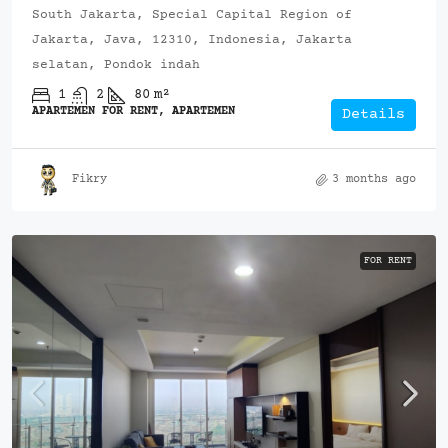
South Jakarta, Special Capital Region of
Jakarta, Java, 12310, Indonesia, Jakarta
selatan, Pondok indah
1
2
80
m²
APARTEMEN FOR RENT, APARTEMEN
Details
Fikry
3 months ago
FOR RENT