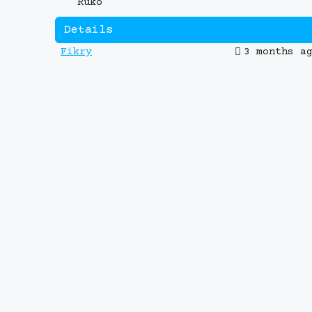
Ruko
Details
Fikry
3 months a