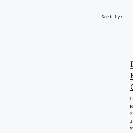
Sort by:
M
K
I
K