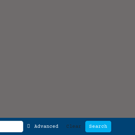
Advanced
Clear
Search