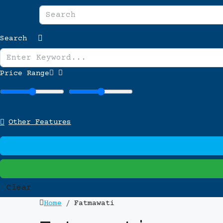
Search
Price Range
Other Features
Clear
Home
Fatmawati